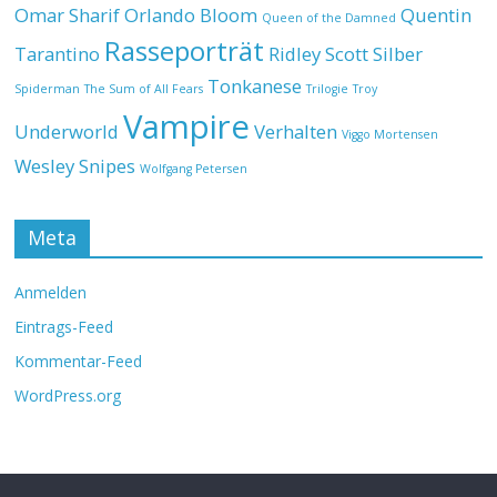
Omar Sharif
Orlando Bloom
Quentin
Queen of the Damned
Rasseporträt
Tarantino
Ridley Scott
Silber
Tonkanese
Spiderman
The Sum of All Fears
Trilogie
Troy
Vampire
Underworld
Verhalten
Viggo Mortensen
Wesley Snipes
Wolfgang Petersen
Meta
Anmelden
Eintrags-Feed
Kommentar-Feed
WordPress.org