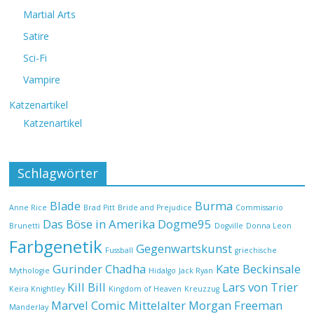
Martial Arts
Satire
Sci-Fi
Vampire
Katzenartikel
Katzenartikel
Schlagwörter
Blade
Burma
Anne Rice
Brad Pitt
Bride and Prejudice
Commissario
Das Böse in Amerika
Dogme95
Brunetti
Dogville
Donna Leon
Farbgenetik
Gegenwartskunst
Fussball
griechische
Gurinder Chadha
Kate Beckinsale
Mythologie
Hidalgo
Jack Ryan
Kill Bill
Lars von Trier
Keira Knightley
Kingdom of Heaven
Kreuzzug
Marvel Comic
Mittelalter
Morgan Freeman
Manderlay