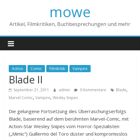
mowe
Artikel, Filmkritiken, Buchbesprechungen und mehr
Action
Comic
Filmkritik
Vampire
Blade II
,
September 21, 2011
admin
0 Kommentare
Blade
,
,
Marvel Comic
Vampire
Wesley Snipes
Die gelungene Fortsetzung des Überraschungserfolgs
Blade, basierend auf dem berühmten Marvel-Comic, mit
Action-Star Wesley Snipes vom Horror-Spezialisten
(„Mimic“) Guillermo del Toro düster und kompromisslos