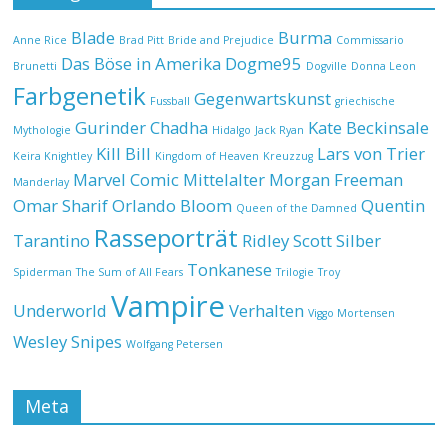
Blade
Burma
Anne Rice
Brad Pitt
Bride and Prejudice
Commissario
Das Böse in Amerika
Dogme95
Brunetti
Dogville
Donna Leon
Farbgenetik
Gegenwartskunst
Fussball
griechische
Gurinder Chadha
Kate Beckinsale
Mythologie
Hidalgo
Jack Ryan
Kill Bill
Lars von Trier
Keira Knightley
Kingdom of Heaven
Kreuzzug
Marvel Comic
Mittelalter
Morgan Freeman
Manderlay
Omar Sharif
Orlando Bloom
Quentin
Queen of the Damned
Rasseporträt
Tarantino
Ridley Scott
Silber
Tonkanese
Spiderman
The Sum of All Fears
Trilogie
Troy
Vampire
Underworld
Verhalten
Viggo Mortensen
Wesley Snipes
Wolfgang Petersen
Meta