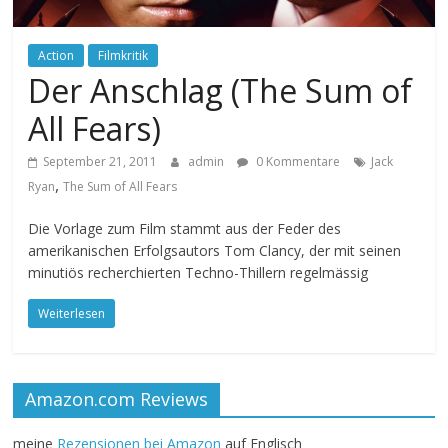
Action
Filmkritik
Der Anschlag (The Sum of
All Fears)
September 21, 2011
admin
0 Kommentare
Jack
,
Ryan
The Sum of All Fears
Die Vorlage zum Film stammt aus der Feder des
amerikanischen Erfolgsautors Tom Clancy, der mit seinen
minutiös recherchierten Techno-Thillern regelmässig
Weiterlesen
Amazon.com Reviews
meine
Rezensionen bei Amazon
auf Englisch